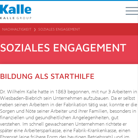
Kalle GmbH
Rheingaustraße 190-196
65203 Wiesbaden
NACHHALTIGKEIT
SOZIALES ENGAGEMENT
❯
T 0049 (0) 611 / 962 - 07
SOZIALES ENGAGEMENT
F 0049 (0) 611 / 962 – 9373
info
@
kallegroup
.
com
Ansprechpartner für Produktbereiche und Regionen
BILDUNG ALS STARTHILFE
Dr. Wilhelm Kalle hatte in 1863 begonnen, mit nur 3 Arbeitern in
Wiesbaden-Biebrich sein Unternehmen aufzubauen. Da er selbst
neben seinen Arbeitern in der Fabrikation tätig war, konnte er die
Sorgen und Nöte seiner Arbeiter und ihrer Familien, besonders in
finanziellen und gesundheitlichen Angelegenheiten, gut
verstehen. Im schnell gewachsenen Unternehmen richtete er
später eine Arbeitersparkasse, eine Fabrik-Krankenkasse, einen
Ehrenrat (eine frühere Form des heutigen Betriebsrats) und im