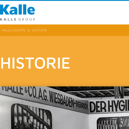
Kalle Gmb
Rheingaust
65203 Wie
KALLE GRUPPE
HISTORIE
❯
T 0049 (0) 6
F 0049 (0) 
HISTORIE
info
@
kalle
Ansprec