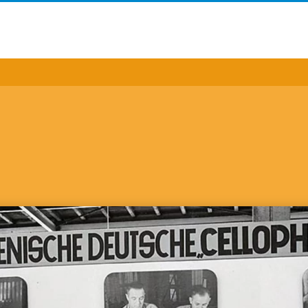
H
raße 190-196
sbaden
11 / 962 - 07
611 / 962 – 9373
group
.
com
hpartner für Produktbereiche und Regionen