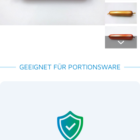
GEEIGNET FÜR PORTIONSWARE
-Markt
EU
für den
-Markt
US
für den