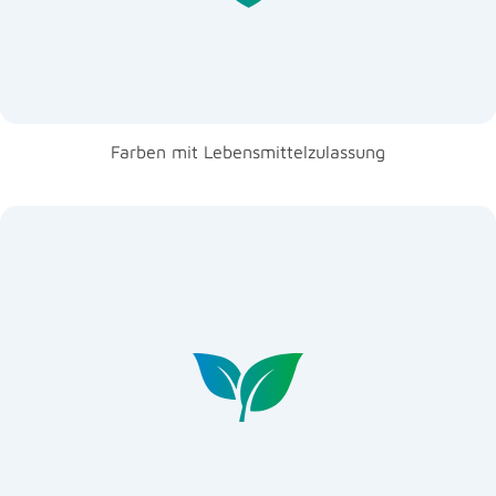
Farben mit Lebensmittelzulassung
mit Perleffekt
Brillante Farben
künstliche Zusatzstoffe
ohne
-basiert
Mineralien