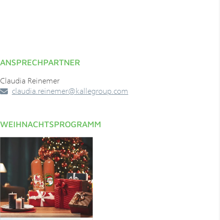
ANSPRECHPARTNER
Claudia Reinemer
claudia.reinemer
@
kallegroup
.
com
WEIHNACHTSPROGRAMM