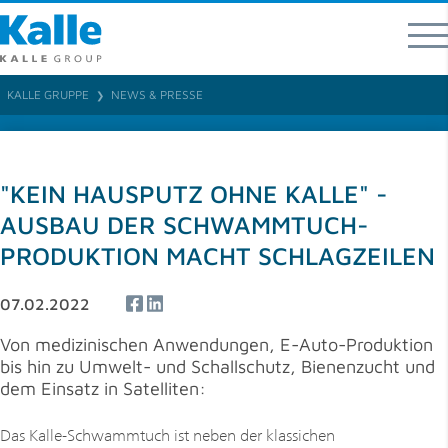
Kalle GmbH
Rheingaustraße 190-196
65203 Wiesbaden
KALLE GRUPPE
NEWS & PRESSE
❯
T 0049 (0) 611 / 962 - 07
F 0049 (0) 611 / 962 – 9373
info
@
kallegroup
.
com
"KEIN HAUSPUTZ OHNE KALLE" -
Ansprechpartner für Produktbereiche und Regionen
AUSBAU DER SCHWAMMTUCH-
PRODUKTION MACHT SCHLAGZEILEN
07.02.2022
Von medizinischen Anwendungen, E-Auto-Produktion
bis hin zu Umwelt- und Schallschutz, Bienenzucht und
dem Einsatz in Satelliten:
Das Kalle-Schwammtuch ist neben der klassichen