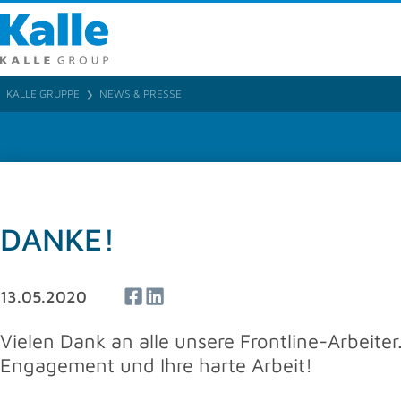
Kalle Gmb
Rheingaust
65203 Wie
KALLE GRUPPE
NEWS & PRESSE
❯
T 0049 (0) 6
F 0049 (0) 
info
@
kalle
Ansprec
DANKE!
13.05.2020
Vielen Dank an alle unsere Frontline-Arbeiter
Engagement und Ihre harte Arbeit!