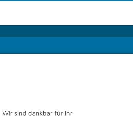
H
raße 190-196
sbaden
11 / 962 - 07
611 / 962 – 9373
group
.
com
hpartner für Produktbereiche und Regionen
. Wir sind dankbar für Ihr