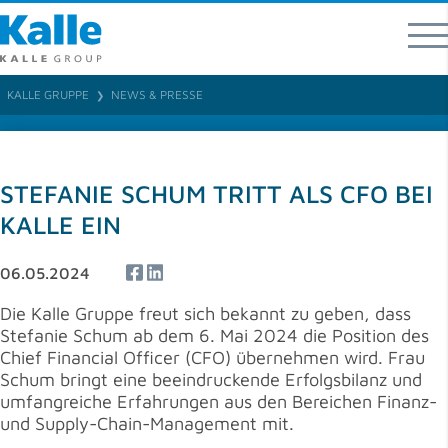
Kalle GmbH
Rheingaustraße 190-196
65203 Wiesbaden
KALLE GRUPPE
NEWS & PRESSE
❯
T 0049 (0) 611 / 962 - 07
F 0049 (0) 611 / 962 – 9373
info
@
kallegroup
.
com
STEFANIE SCHUM TRITT ALS CFO BEI
Ansprechpartner für Produktbereiche und Regionen
KALLE EIN
06.05.2024
Die Kalle Gruppe freut sich bekannt zu geben, dass
Stefanie Schum ab dem 6. Mai 2024 die Position des
Chief Financial Officer (CFO) übernehmen wird. Frau
Schum bringt eine beeindruckende Erfolgsbilanz und
umfangreiche Erfahrungen aus den Bereichen Finanz-
und Supply-Chain-Management mit.